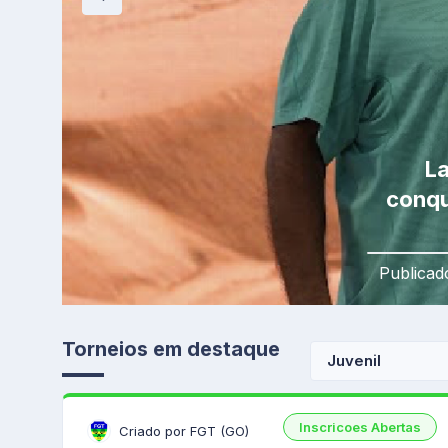
La
conqu
Publicad
Torneios em destaque
Juvenil
Inscricoes Abertas
Criado por FGT (GO)