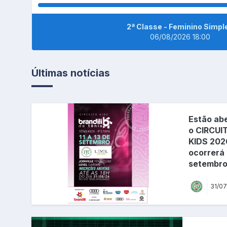
2ª Classe - Feminino Simpl
06/08/2026 18:00
Últimas notícias
Estão abe
o CIRCUI
KIDS 202
ocorrerá 
setembro,
31/07