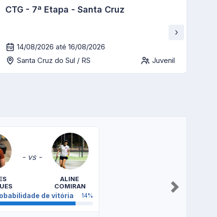
CTG - 7ª Etapa - Santa Cruz
11º
Es
14/08/2026 até 16/08/2026
Santa Cruz do Sul / RS
Juvenil
Slide
1
of
- vs -
5
S 
ALINE 
UES
COMIRAN
Next
obabilidade de vitória
14%