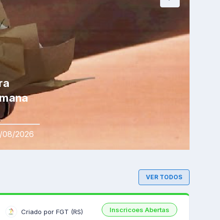
ra 
emana 
/08/2026
VER TODOS
Inscricoes Abertas
Criado por FGT (RS)