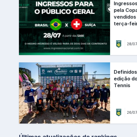
Ingressos
pela Cop
vendidos 
terça-fei
28/0
Definidos
edição do
Tennis
26/0