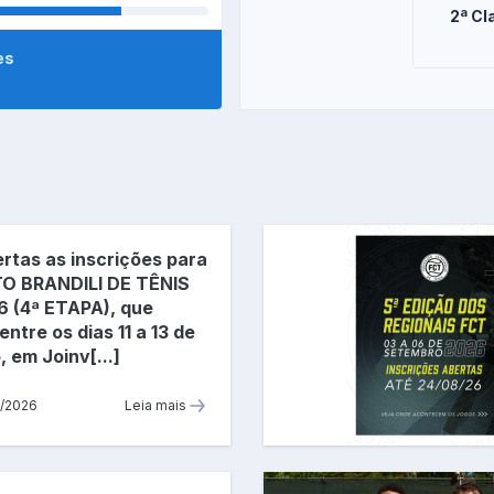
2ª Cl
es
rtas as inscrições para
TO BRANDILI DE TÊNIS
6 (4ª ETAPA), que
entre os dias 11 a 13 de
 em Joinv[...]
/2026
Leia mais